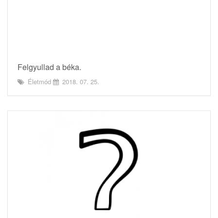
Felgyullad a béka.
Életmód
2018. 07. 25.