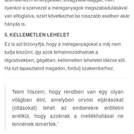
ilyenkor a szervezet a méreganyagok megszabadulásával
van elfoglalva, ezért következhet be rosszabb esetben akár
hányás is.
5. KELLEMETLEN LEHELET
Ez is azt bizonyítja, hogy a méreganyagokat a máj nem
tudja kiszűrni, így azok felhalmozódhatnak a
légcsövekben, gégében, kellemetlen leheletet idézve elő.
Ha ezt tapasztalod magadon, fordulj szakemberhez.
'Nem hiszem, hogy rendben van egy olyan
világban élni, amelyben orvosi eljárásokat
(oltásokat) lehet az emberekre erőltetni
anélkül, hogy azoknak a mellékhatásai ne
lennének ismertek.'