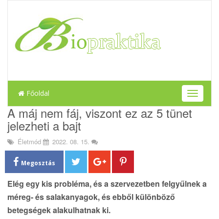
Főoldal
T
o
A máj nem fáj, viszont ez az 5 tünet
g
jelezheti a bajt
g
l
Életmód
2022. 08. 15.
e
n
a
Megosztás
v
i
Elég egy kis probléma, és a szervezetben felgyűlnek a
g
méreg- és salakanyagok, és ebből különböző
a
betegségek alakulhatnak ki.
t