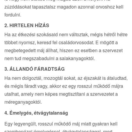
zúzódásokat tapasztalsz magadon azonnal orvoshoz kell
fordulni.
2. HIRTELEN HÍZÁS
Ha az étkezési szokásaid nem változtak, mégis hétről hétre
többet nyomsz, keresd fel családorvosodat. E mögött a
megbetegedett máj állhat, hiszen ez esetben a szervezet
nem tud megszabadulni a salakanyagoktól.
3. ÁLLANDÓ FÁRADTSÁG
Ha nem dolgoztál, mozogtál sokat, az éjszakát is átaludtad,
és mégis fáradt vagy, akkor ez egy rosszul működő májra
utalhat, amely nem képes megtisztítani a szervezetet a
méreganyagoktól.
4. Émelygés, étvágytalanság
Egy legyengült, rosszul működő máj miatt gyakran kell
szembenézni émelygéssel, étvágytalansággal, mert