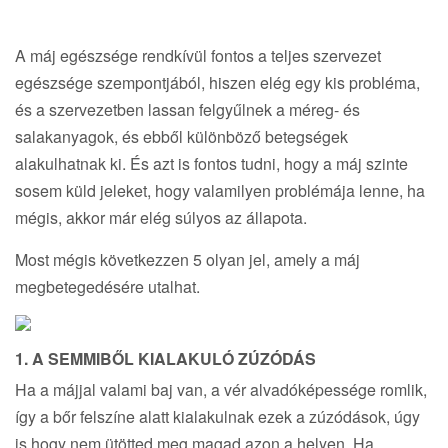
A máj egészsége rendkívül fontos a teljes szervezet
egészsége szempontjából, hiszen elég egy kis probléma,
és a szervezetben lassan felgyűlnek a méreg- és
salakanyagok, és ebből különböző betegségek
alakulhatnak ki. És azt is fontos tudni, hogy a máj szinte
sosem küld jeleket, hogy valamilyen problémája lenne, ha
mégis, akkor már elég súlyos az állapota.
Most mégis következzen 5 olyan jel, amely a máj
megbetegedésére utalhat.
1. A SEMMIBŐL KIALAKULÓ ZÚZÓDÁS
Ha a májjal valami baj van, a vér alvadóképessége romlik,
így a bőr felszíne alatt kialakulnak ezek a zúzódások, úgy
is hogy nem ütötted meg magad azon a helyen. Ha