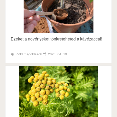
Ezeket a növényeket tönkreteheted a kávézaccal!
Zöld megoldások
2023. 04. 19.