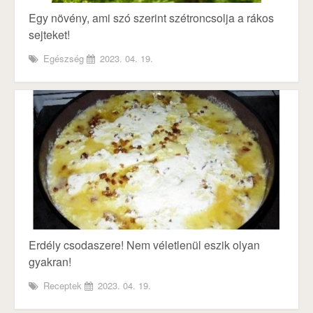
Egy növény, ami szó szerint szétroncsolja a rákos
sejteket!
Egészség
2023. 04. 19.
Erdély csodaszere! Nem véletlenül eszik olyan
gyakran!
Receptek
2023. 04. 19.