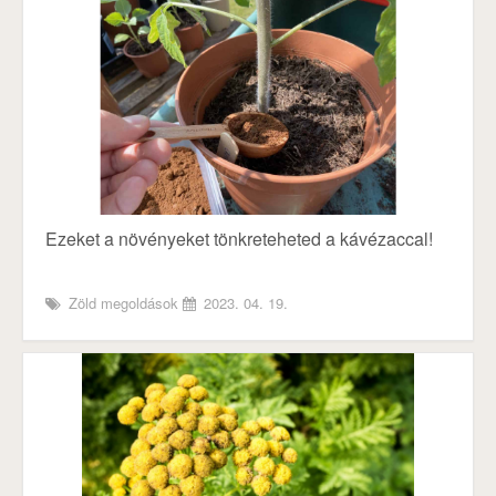
Ezeket a növényeket tönkreteheted a kávézaccal!
Zöld megoldások
2023. 04. 19.