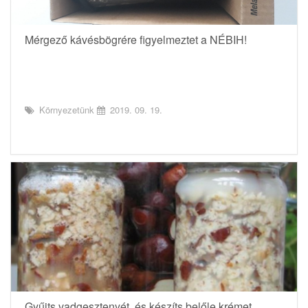
Mérgező kávésbögrére figyelmeztet a NÉBIH!
Környezetünk
2019. 09. 19.
Gyűjts vadgesztenyét, és készíts belőle krémet,