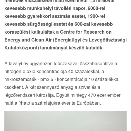
meredek visszaesése miatt ezen kívül 1,3 millióval
kevesebb munkahelyi távolléti napot, 6000-rel
kevesebb gyerekkori asztmás esetet, 1900-rel
kevesebb sürgősségi esetet és 600-zal kevesebb
koraszülést kalkuláltak a Centre for Research on
Energy and Clean Air (Energiaügyi és Levegőtisztasági
Kutatóközpont) tanulmányát készítő kutatók.
A tavalyi év ugyanezen időszakával összehasonlítva a
nitrogén-dioxid koncentrációja 40 százalékkal, a
mikroszemcsék - pm2,5 - koncentrációja 10 százalékkal
csökkent. A két szennyező anyag a szívet és a
légzőrendszert károsítja. Együtt mintegy 470 ezer ember
halála írható a számlájukra évente Európában.