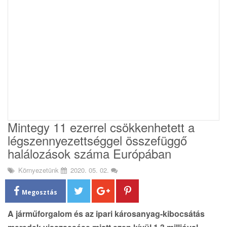
i
o
n
Mintegy 11 ezerrel csökkenhetett a
légszennyezettséggel összefüggő
halálozások száma Európában
Környezetünk
2020. 05. 02.
Megosztás
A járműforgalom és az ipari károsanyag-kibocsátás