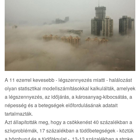
A 11 ezerrel kevesebb - légszennyezés miatti - halálozást
olyan statisztikai modellszámításokkal kalkulálták, amelyek
a légszennyezés, az időjárás, a károsanyag-kibocsátás, a
népesség és a betegségek előfordulásának adatait
tartalmazták.
Azt állapították meg, hogy a csökkenést 40 százalékban a
szívproblémák, 17 százalékban a tüdőbetegségek - köztük
a hörghurut és a tüdőtágulat -, 13-13 százalékban a stroke