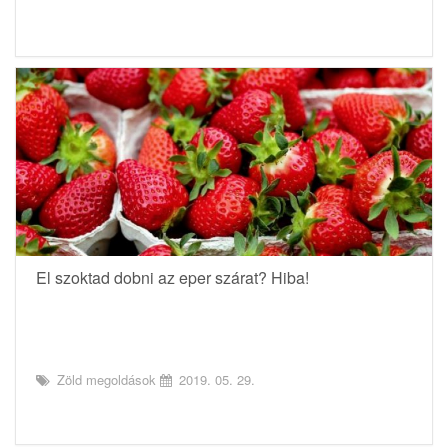
El szoktad dobni az eper szárat? Hiba!
Zöld megoldások
2019. 05. 29.