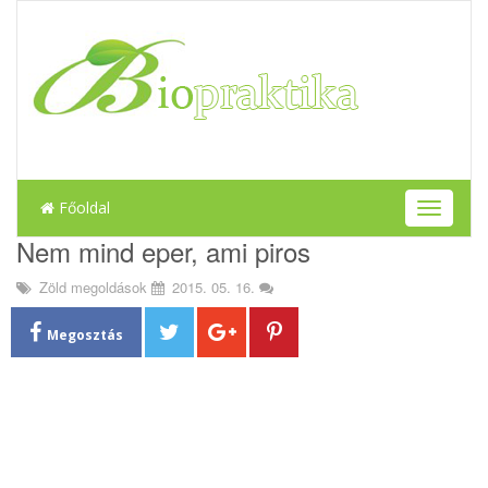
Főoldal
T
o
Nem mind eper, ami piros
g
g
Zöld megoldások
2015. 05. 16.
l
e
Megosztás
n
a
v
i
g
a
t