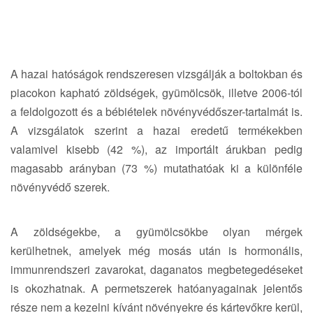
A hazai hatóságok rendszeresen vizsgálják a boltokban és
piacokon kapható zöldségek, gyümölcsök, illetve 2006-tól
a feldolgozott és a bébiételek növényvédőszer-tartalmát is.
A vizsgálatok szerint a hazai eredetű termékekben
valamivel kisebb (42 %), az importált árukban pedig
magasabb arányban (73 %) mutathatóak ki a különféle
növényvédő szerek.
A zöldségekbe, a gyümölcsökbe olyan mérgek
kerülhetnek, amelyek még mosás után is hormonális,
immunrendszeri zavarokat, daganatos megbetegedéseket
is okozhatnak. A permetszerek hatóanyagainak jelentős
része nem a kezelni kívánt növényekre és kártevőkre kerül,