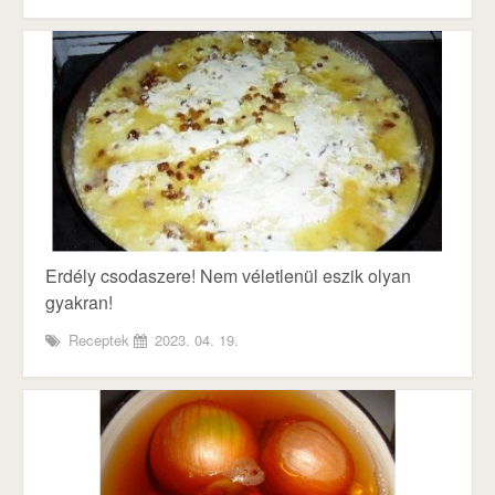
Erdély csodaszere! Nem véletlenül eszik olyan
gyakran!
Receptek
2023. 04. 19.