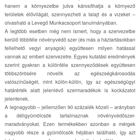
hanem a környezetbe jutva károsíthatja a környező
területek élővilágát, szennyezheti a talajt és a vizeket –
olvasható a Levegő Munkacsoport tanulmányában.
A legtöbb esetben még nem ismert, hogy a szervezetbe
kerülő többféle növényvédő szer (és más a háztartásokban
fellelhető vegyi anyagok) együttesen milyen hatással
vannak az emberi szervezetre. Egyes kutatási eredmények
szerint gyakran a különféle szennyeződések együttesen
többszörösére növelik az egészségkárosodás
valószínűségét, mint külön-külön, így az egészségügyi
határérték alatt jelenlévő szermaradékok is kockázatot
jelentenek.
A legnagyobb – jellemzően 90 százalék közeli – arányban
a déligyümölcsök tartalmaznak növényvédőszer-
maradványokat. Ezen termékekben azonban a mérgek
nagyobb része a gyümölcsök héjában található, így azt