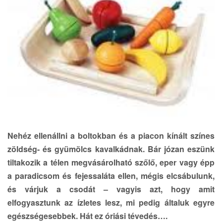
Nehéz ellenállni a boltokban és a piacon kínált színes
zöldség- és gyümölcs kavalkádnak. Bár józan eszünk
tiltakozik a télen megvásárolható szőlő, eper vagy épp
a paradicsom és fejessaláta ellen, mégis elcsábulunk,
és várjuk a csodát – vagyis azt, hogy amit
elfogyasztunk az ízletes lesz, mi pedig általuk egyre
egészségesebbek. Hát ez óriási tévedés….