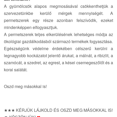
A gyümölcsök alapos megmosásával csökkenthetjük a
szervezetünkbe kerülő mérgek mennyiségét. A
permetszerek egy része azonban felszívódik, ezeket
mindenképpen elfogyasztjuk.
A permetszerek teljes elkerülésének lehetséges módja az
ökológiai gazdálkodásból származó termékek fogyasztása.
Egészségünk védelme érdekében célszerű kerülni a
legnagyobb kockázatot jelentő árukat, a málnát, a ribizlit, a
szamócát, a szedret, az egrest, a kései csemegeszőlőt és a
korai salátát.
Oszd meg másokkal is!
★★★ KÉRJÜK LÁJKOLD ÉS OSZD MEG MÁSOKKAL IS!