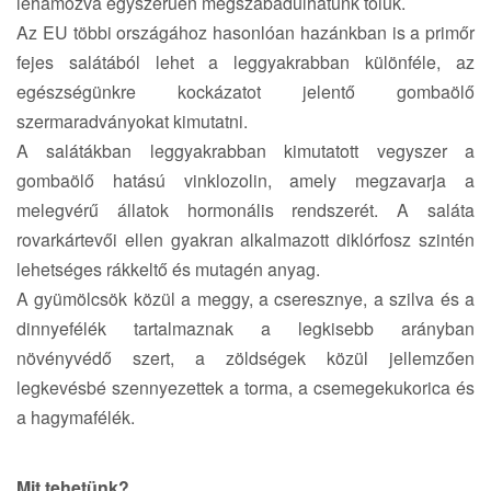
lehámozva egyszerűen megszabadulhatunk tőlük.
Az EU többi országához hasonlóan hazánkban is a primőr
fejes salátából lehet a leggyakrabban különféle, az
egészségünkre kockázatot jelentő gombaölő
szermaradványokat kimutatni.
A salátákban leggyakrabban kimutatott vegyszer a
gombaölő hatású vinklozolin, amely megzavarja a
melegvérű állatok hormonális rendszerét. A saláta
rovarkártevői ellen gyakran alkalmazott diklórfosz szintén
lehetséges rákkeltő és mutagén anyag.
A gyümölcsök közül a meggy, a cseresznye, a szilva és a
dinnyefélék tartalmaznak a legkisebb arányban
növényvédő szert, a zöldségek közül jellemzően
legkevésbé szennyezettek a torma, a csemegekukorica és
a hagymafélék.
Mit tehetünk?