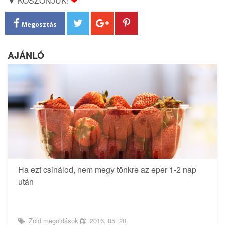
▼ KÖSZÖNJÜK!
❤
Megosztás
AJÁNLÓ
Ha ezt csinálod, nem megy tönkre az eper 1-2 nap
után
Zöld megoldások
2016. 05. 20.