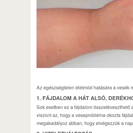
Az egészségtelen életmód hatására a vesék m
1. FÁJDALOM A HÁT ALSÓ, DERÉKH
Sok esetben ez a fájdalom összetéveszthető a
viszont az, hogy a veseprobléma okozta fájdal
megakadályoz abban, hogy elvégezzük a napi 