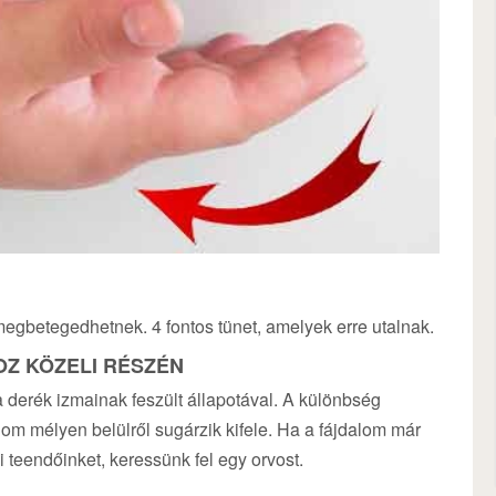
egbetegedhetnek. 4 fontos tünet, amelyek erre utalnak.
OZ KÖZELI RÉSZÉN
 derék izmainak feszült állapotával. A különbség
om mélyen belülről sugárzik kifele. Ha a fájdalom már
teendőinket, keressünk fel egy orvost.