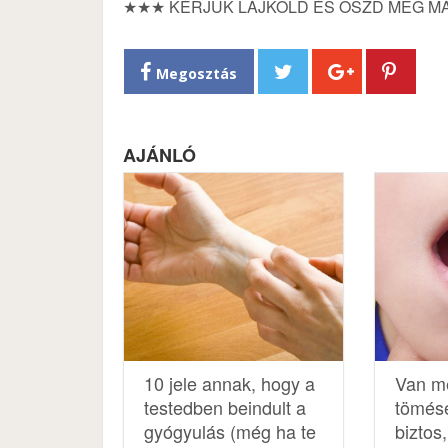
★★★ KÉRJÜK LÁJKOLD ÉS OSZD MEG MÁ
Megosztás
AJÁNLÓ
10 jele annak, hogy a
Van m
testedben beindult a
tömés
gyógyulás (még ha te
biztos,