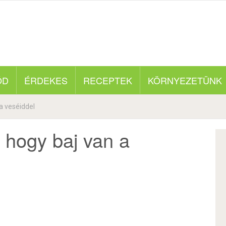
ÓD
ÉRDEKES
RECEPTEK
KÖRNYEZETÜNK
 a veséiddel
, hogy baj van a