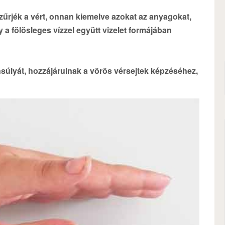
űrjék a vért, onnan kiemelve azokat az anyagokat,
 a fölösleges vízzel együtt vizelet formájában
súlyát, hozzájárulnak a vörös vérsejtek képzéséhez,