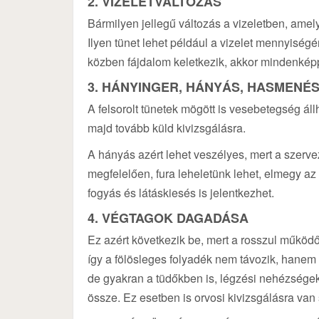
2. VIZELETVÁLTOZÁS
Bármilyen jellegű változás a vizeletben, amel
Ilyen tünet lehet például a vizelet mennyiség
közben fájdalom keletkezik, akkor mindenképp
3. HÁNYINGER, HÁNYÁS, HASMENÉ
A felsorolt tünetek mögött is vesebetegség áll
majd tovább küld kivizsgálásra.
A hányás azért lehet veszélyes, mert a szer
megfelelően, fura leheletünk lehet, elmegy a
fogyás és látáskiesés is jelentkezhet.
4. VÉGTAGOK DAGADÁSA
Ez azért következik be, mert a rosszul működő
így a fölösleges folyadék nem távozik, hanem
de gyakran a tüdőkben is, légzési nehézségek
össze. Ez esetben is orvosi kivizsgálásra van