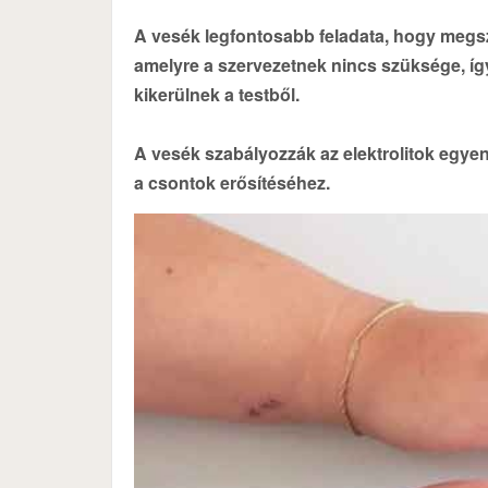
A vesék legfontosabb feladata, hogy megsz
amelyre a szervezetnek nincs szüksége, így
kikerülnek a testből.
A vesék szabályozzák az elektrolitok egyen
a csontok erősítéséhez.