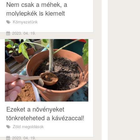
Nem csak a méhek, a
molylepkék is kiemelt
szerepet játszanak a
Környezetünk
beporzásban!
2023. 04. 19.
Ezeket a növényeket
tönkreteheted a kávézaccal!
Zöld megoldások
2023. 04. 19.