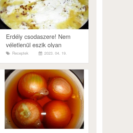
Erdély csodaszere! Nem
véletlenül eszik olyan
gyakran!
Receptek
2023. 04. 19.