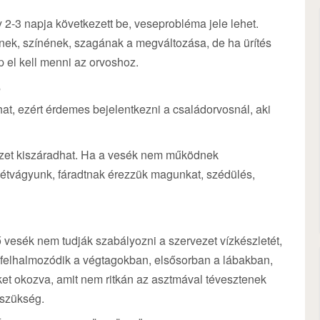
y 2-3 napja következett be, veseprobléma jele lehet.
ének, színének, szagának a megváltozása, de ha ürítés
 el kell menni az orvoshoz.
S
hat, ezért érdemes bejelentkezni a családorvosnál, aki
vezet kiszáradhat. Ha a vesék nem működnek
z étvágyunk, fáradtnak érezzük magunkat, szédülés,
 vesék nem tudják szabályozni a szervezet vízkészletét,
 felhalmozódik a végtagokban, elsősorban a lábakban,
et okozva, amit nem ritkán az asztmával tévesztenek
 szükség.