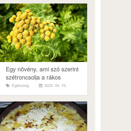
Egy növény, ami szó szerint
szétroncsolja a rákos
sejteket!
Egészség
2023. 04. 19.