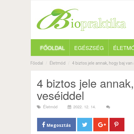
FŐOLDAL
EGÉSZSÉG
ÉLETM
Főodal
Életmód
4 biztos jele annak, hogy baj van
4 biztos jele annak
veséiddel
Életmód
2022. 12. 14.
Megosztás