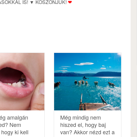
SOKKAL IS! ▼ KÖSZÖNJÜK!
❤
ég amalgán
Még mindig nem
ed? Nem
hiszed el, hogy baj
 hogy ki kell
van? Akkor nézd ezt a