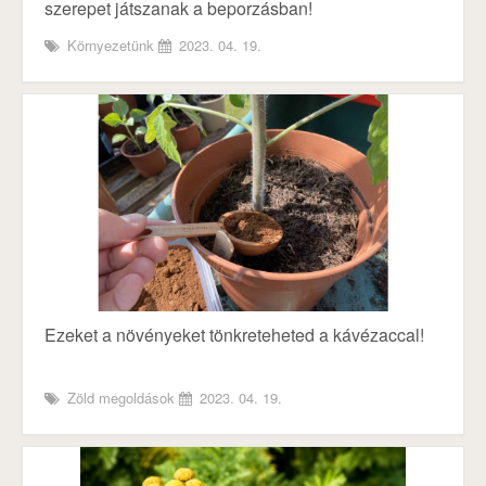
szerepet játszanak a beporzásban!
Környezetünk
2023. 04. 19.
Ezeket a növényeket tönkreteheted a kávézaccal!
Zöld megoldások
2023. 04. 19.