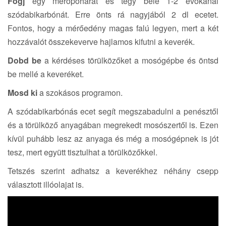
Fogj
egy mérőpoharat és tégy bele 1-2 evőkanál
szódabikarbónát. Erre önts rá nagyjából 2 dl ecetet.
Fontos, hogy a mérőedény magas falú legyen, mert a két
hozzávalót összekeverve hajlamos kifutni a keverék.
Dobd be
a kérdéses törülközőket a mosógépbe és öntsd
be mellé a keveréket.
Mosd ki
a szokásos programon.
A szódabikarbónás ecet segít megszabadulni a penésztől
és a törülköző anyagában megrekedt mosószertől is. Ezen
kívül puhább lesz az anyaga és még a mosógépnek is jót
tesz, mert együtt tisztulhat a törülközőkkel.
Tetszés szerint adhatsz a keverékhez néhány csepp
választott illóolajat is.