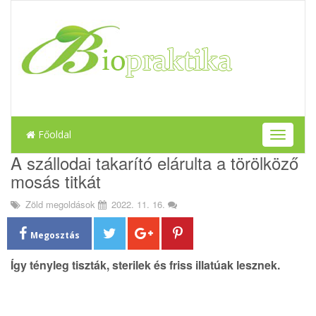
Főoldal
T
o
A szállodai takarító elárulta a törölköző
g
mosás titkát
g
l
Zöld megoldások
2022. 11. 16.
e
n
a
Megosztás
v
i
Így tényleg tiszták, sterilek és friss illatúak lesznek.
g
a
t