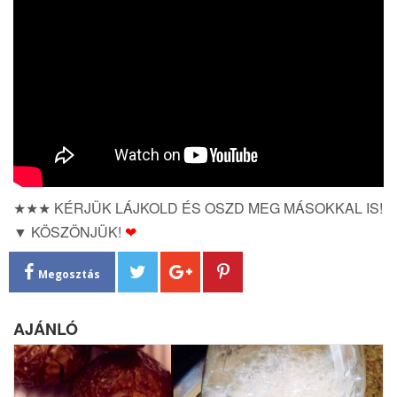
★★★ KÉRJÜK LÁJKOLD ÉS OSZD MEG MÁSOKKAL IS!
▼ KÖSZÖNJÜK!
❤
Megosztás
AJÁNLÓ