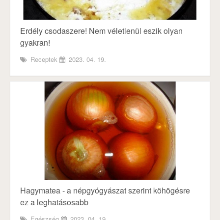
Erdély csodaszere! Nem véletlenül eszik olyan
gyakran!
Receptek
2023. 04. 19.
Hagymatea - a népgyógyászat szerint köhögésre
ez a leghatásosabb
Egészség
2023. 04. 19.