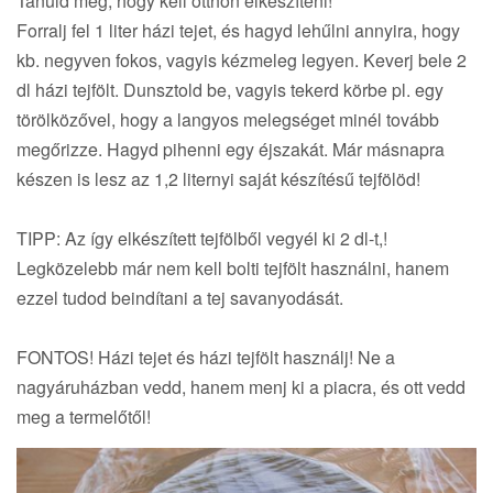
Tanuld meg, hogy kell otthon elkészíteni!
Forralj fel 1 liter házi tejet, és hagyd lehűlni annyira, hogy
kb. negyven fokos, vagyis kézmeleg legyen. Keverj bele 2
dl házi tejfölt. Dunsztold be, vagyis tekerd körbe pl. egy
törölközővel, hogy a langyos melegséget minél tovább
megőrizze. Hagyd pihenni egy éjszakát. Már másnapra
készen is lesz az 1,2 liternyi saját készítésű tejfölöd!
TIPP: Az így elkészített tejfölből vegyél ki 2 dl-t,!
Legközelebb már nem kell bolti tejfölt használni, hanem
ezzel tudod beindítani a tej savanyodását.
FONTOS! Házi tejet és házi tejfölt használj! Ne a
nagyáruházban vedd, hanem menj ki a piacra, és ott vedd
meg a termelőtől!