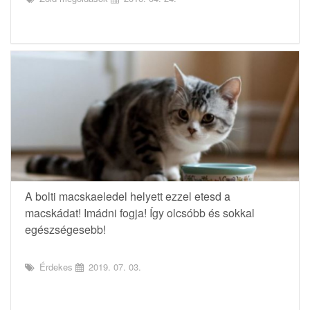
A bolti macskaeledel helyett ezzel etesd a
macskádat! Imádni fogja! Így olcsóbb és sokkal
egészségesebb!
Érdekes
2019. 07. 03.