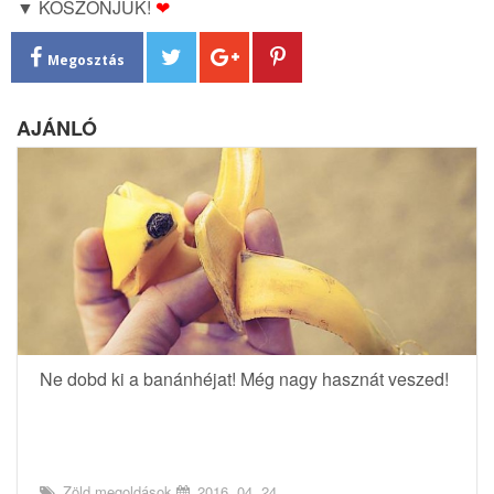
▼ KÖSZÖNJÜK!
❤
Megosztás
AJÁNLÓ
Ne dobd ki a banánhéjat! Még nagy hasznát veszed!
Zöld megoldások
2016. 04. 24.