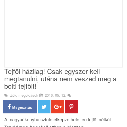
i
o
n
Tejföl házilag! Csak egyszer kell
megtanulni, utána nem veszed meg a
bolti tejfölt!
Zöld megoldások
2016. 05. 12.
Megosztás
A magyar konyha szinte elképzelhetetlen tejföl nélkül.