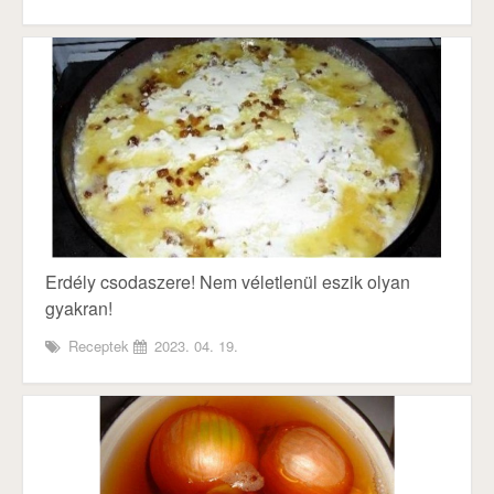
Erdély csodaszere! Nem véletlenül eszik olyan
gyakran!
Receptek
2023. 04. 19.