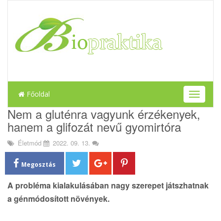
Főoldal
T
o
Nem a gluténra vagyunk érzékenyek,
g
hanem a glifozát nevű gyomirtóra
g
l
Életmód
2022. 09. 13.
e
n
a
Megosztás
v
i
A probléma kialakulásában nagy szerepet játszhatnak
g
a génmódosított növények.
a
t