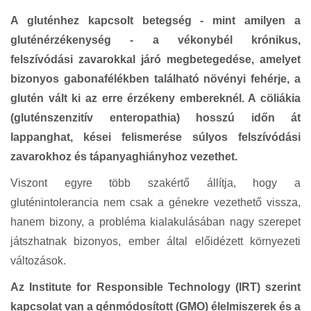
A gluténhez kapcsolt betegség - mint amilyen a
gluténérzékenység - a vékonybél krónikus,
felszívódási zavarokkal járó megbetegedése, amelyet
bizonyos gabonafélékben található növényi fehérje, a
glutén vált ki az erre érzékeny embereknél. A cöliákia
(gluténszenzitív enteropathia) hosszú időn át
lappanghat, kései felismerése súlyos felszívódási
zavarokhoz és tápanyaghiányhoz vezethet.
Viszont egyre több szakértő állítja, hogy a
gluténintolerancia nem csak a génekre vezethető vissza,
hanem bizony, a probléma kialakulásában nagy szerepet
játszhatnak bizonyos, ember által előidézett környezeti
változások.
A
z Institute for Responsible Technology (IRT) szerint
kapcsolat van a génmódosított (GMO) élelmiszerek és a