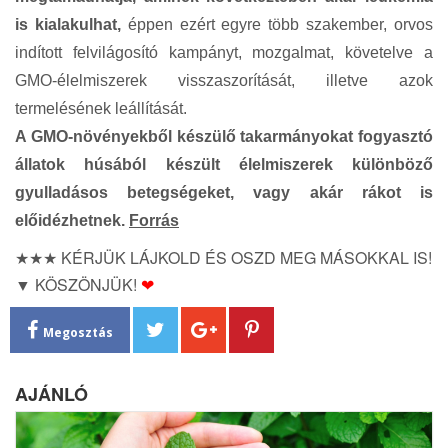
is kialakulhat,
éppen ezért egyre több szakember, orvos
indított felvilágosító kampányt, mozgalmat, követelve a
GMO-élelmiszerek visszaszorítását, illetve azok
termelésének leállítását.
A GMO-növényekből készülő takarmányokat fogyasztó
állatok húsából készült élelmiszerek különböző
gyulladásos betegségeket, vagy akár rákot is
előidézhetnek.
Forrás
★★★ KÉRJÜK LÁJKOLD ÉS OSZD MEG MÁSOKKAL IS!
▼ KÖSZÖNJÜK!
❤
Megosztás
AJÁNLÓ