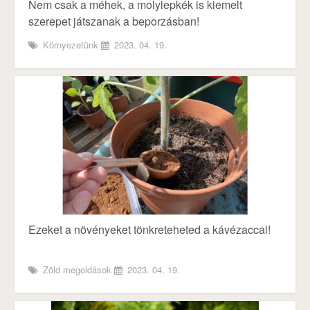
Nem csak a méhek, a molylepkék is kiemelt
szerepet játszanak a beporzásban!
Környezetünk
2023. 04. 19.
Ezeket a növényeket tönkreteheted a kávézaccal!
Zöld megoldások
2023. 04. 19.