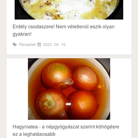
Erdély csodaszere! Nem véletlenül eszik olyan
gyakran!
Receptek
2023. 04. 19.
Hagymatea - a népgyógyászat szerint köhögésre
ez a leghatásosabb